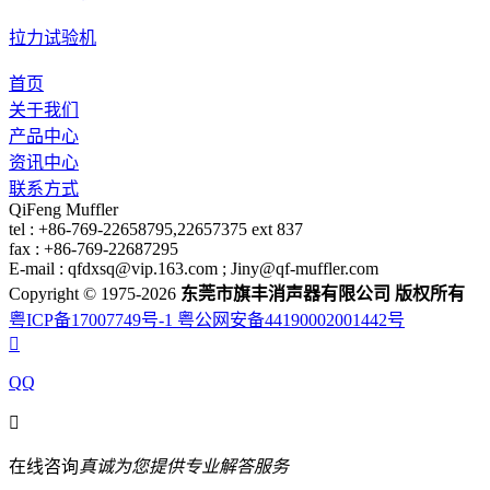
拉力试验机
首页
关于我们
产品中心
资讯中心
联系方式
QiFeng Muffler
tel : +86-769-22658795,22657375 ext 837
fax : +86-769-22687295
E-mail : qfdxsq@vip.163.com ; Jiny@qf-muffler.com
Copyright © 1975-2026
东莞市旗丰消声器有限公司 版权所有
粤ICP备17007749号-1
粤公网安备44190002001442号

QQ

在线咨询
真诚为您提供专业解答服务