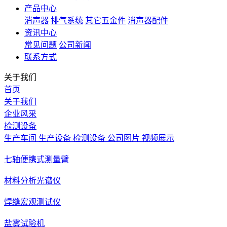
产品中心
消声器
排气系统
其它五金件
消声器配件
资讯中心
常见问题
公司新闻
联系方式
关于我们
首页
关于我们
企业风采
检测设备
生产车间
生产设备
检测设备
公司图片
视频展示
七轴便携式测量臂
材料分析光谱仪
焊缝宏观测试仪
盐雾试验机