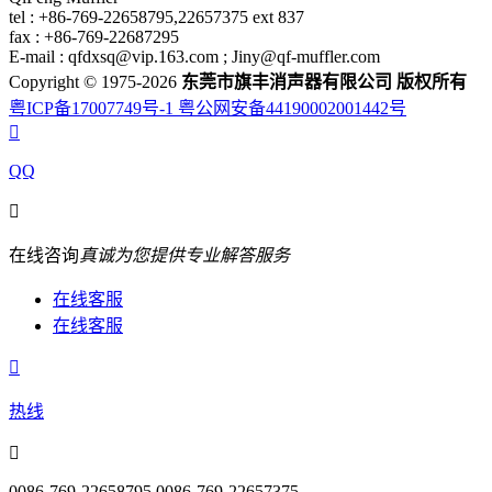
tel : +86-769-22658795,22657375 ext 837
fax : +86-769-22687295
E-mail : qfdxsq@vip.163.com ; Jiny@qf-muffler.com
Copyright © 1975-2026
东莞市旗丰消声器有限公司 版权所有
粤ICP备17007749号-1
粤公网安备44190002001442号

QQ

在线咨询
真诚为您提供专业解答服务
在线客服
在线客服

热线

0086-769-22658795 0086-769-22657375