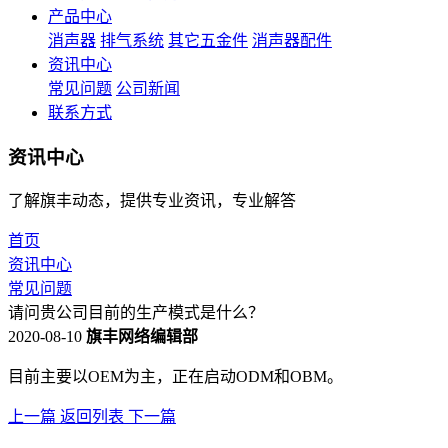
产品中心
消声器
排气系统
其它五金件
消声器配件
资讯中心
常见问题
公司新闻
联系方式
资讯中心
了解旗丰动态，提供专业资讯，专业解答
首页
资讯中心
常见问题
请问贵公司目前的生产模式是什么？
2020-08-10
旗丰网络编辑部
目前主要以OEM为主，正在启动ODM和OBM。
上一篇
返回列表
下一篇