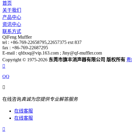
首页
关于我们
产品中心
资讯中心
联系方式
QiFeng Muffler
tel : +86-769-22658795,22657375 ext 837
fax : +86-769-22687295
E-mail : qfdxsq@vip.163.com ; Jiny@qf-muffler.com
Copyright © 1975-2026
东莞市旗丰消声器有限公司 版权所有
粤

QQ

在线咨询
真诚为您提供专业解答服务
在线客服
在线客服
